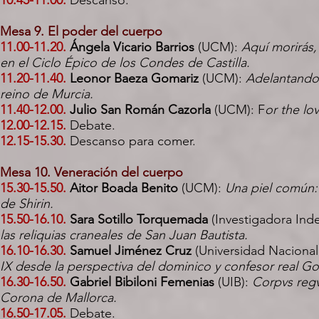
10.45-11.00.
Descanso.
Mesa 9. El poder del cuerpo
11.00-11.20.
Ángela Vicario Barrios
(UCM):
Aquí morirás
en el Ciclo Épico de los Condes de Castilla.
11.20-11.40.
Leonor Baeza Gomariz
(UCM):
Adelantando e
reino de Murcia.
11.40-12.00.
Julio San Román Cazorla
(UCM): F
or the lo
12.00-12.15.
Debate.
12.15-15.30.
Descanso para comer.
Mesa 10. Veneración del cuerpo
15.30-15.50.
Aitor Boada Benito
(UCM):
Una piel común: 
de Shirin.
15.50-16.10.
Sara Sotillo Torquemada
(Investigadora Ind
las reliquias craneales de San Juan Bautista.
16.10-16.30.
Samuel Jiménez Cruz
(Universidad Naciona
IX desde la perspectiva del dominico y confesor real G
16.30-16.50.
Gabriel Bibiloni Femenias
(UIB):
Corpvs regv
Corona de Mallorca.
16.50-17.05.
Debate.