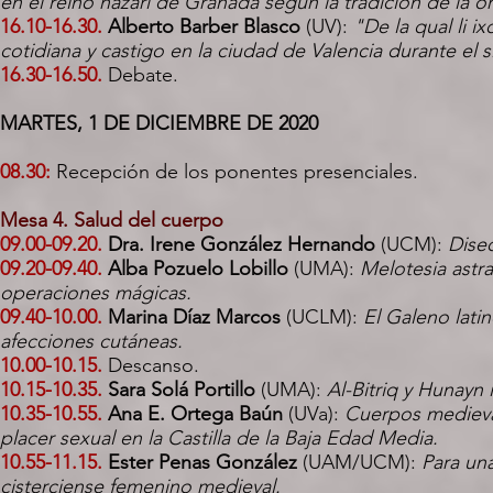
en el reino nazarí de Granada según la tradición de la o
16.10-16.30.
Alberto Barber Blasco
(UV):
"De la qual li i
cotidiana y castigo en la ciudad de Valencia durante el s
16.30-16.50.
Debate.
MARTES, 1 DE DICIEMBRE DE 2020
08.30:
Recepción de los ponentes presenciales.
Mesa 4. Salud del cuerpo
09.00-09.20.
Dra. Irene González Hernando
(UCM):
Disec
09.20-09.40.
Alba Pozuelo Lobillo
(UMA):
Melotesia astral
operaciones mágicas.
09.40-10.00.
Marina Díaz Marcos
(UCLM):
El Galeno lati
afecciones cutáneas.
10.00-10.15.
Descanso.
10.15-10.35.
Sara Solá Portillo
(UMA):
Al-Bitriq y Hunayn 
10.35-10.55.
Ana E. Ortega Baún
(UVa):
Cuerpos medieva
placer sexual en la Castilla de la Baja Edad Media.
10.55-11.15.
Ester Penas González
(UAM/UCM):
Para una
cisterciense femenino medieval.