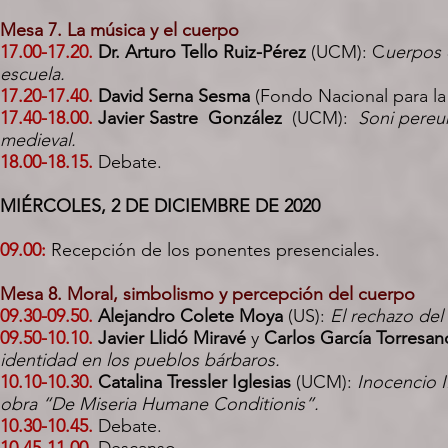
Mesa 7. La música y el cuerpo
17.00-17.20.
Dr. Arturo Tello Ruiz-Pérez
(UCM): C
uerpos 
escuela.
17.20-17.40.
David Serna Sesma
(Fondo Nacional para la 
17.40-18.00.
Javier Sastre González
(UCM):
Soni pereun
medieval.
18.00-18.15.
Debate.
MIÉRCOLES, 2 DE DICIEMBRE DE 2020
09.00:
Recepción de los ponentes presenciales.
Mesa 8. Moral, simbolismo y percepción del cuerpo
09.30-09.50.
Alejandro Colete Moya
(US):
El rechazo de
09.50-10.10.
Javier Llidó Miravé
y
Carlos García Torresa
identidad en los pueblos bárbaros.
10.10-10.30.
Catalina Tressler Iglesias
(UCM):
Inocencio I
obra “De Miseria Humane Conditionis”.
10.30-10.45.
Debate.