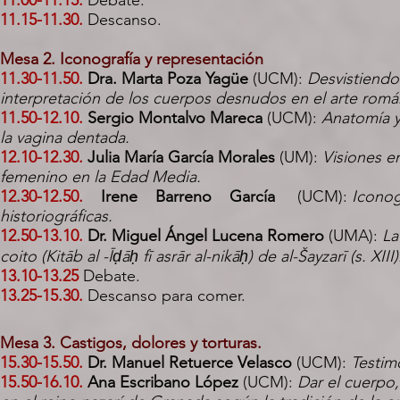
11.00-11.15.
Debate.
11.15-11.30.
Descanso.
Mesa 2. Iconografía y representación
11.30-11.50.
Dra. Marta Poza Yagüe
(UCM):
Desvistiendo
interpretación de los cuerpos desnudos en el arte romá
11.50-12.10.
Sergio Montalvo Mareca
(UCM):
Anatomía y
la vagina dentada.
12.10-12.30.
Julia María García Morales
(UM):
Visiones e
femenino en la Edad Media.
12.30-12.50.
Irene Barreno García
(UCM):
Iconog
historiográficas.
12.50-13.10.
Dr. Miguel Ángel Lucena Romero
(UMA):
La
coito (Kitāb al -Īḍāḥ fī asrār al-nikāḥ) de al-Šayzarī (s. XIII
13.10-13.25
Debate.
13.25-15.30.
Descanso para comer.
Mesa 3. Castigos, dolores y torturas.
15.30-15.50.
Dr. Manuel Retuerce Velasco
(UCM):
Testim
15.50-16.10.
Ana Escribano López
(UCM):
Dar el cuerpo,