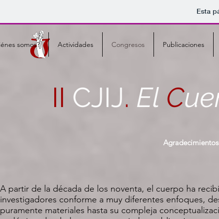
Esta p
iénes somos?
Actividades
Congresos
Publicaciones
II
CJIJ
.
El
C
ue
Agradecimientos
A partir de la década de los noventa, el cuerpo ha recib
investigadores conforme a muy diferentes enfoques, de
puramente materiales hasta su compleja conceptualizaci