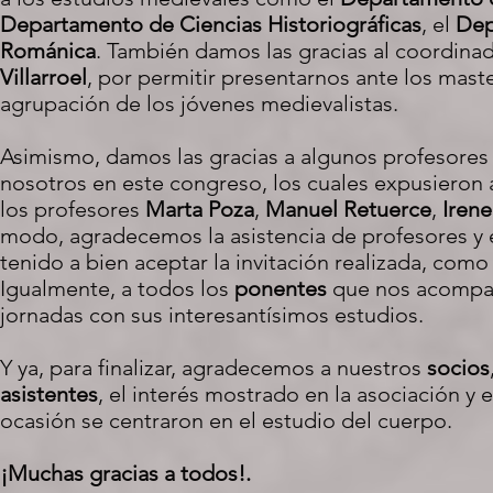
Departamento de Ciencias Historiográficas
, el
Dep
Románica
. También damos las gracias al coordina
Villarroel
, por permitir presentarnos ante los mast
agrupación de los jóvenes medievalistas.
Asimismo, damos las gracias a algunos profesores
nosotros en este congreso, los cuales expusieron a
los profesores
Marta Poza
,
Manuel Retuerce
,
Iren
modo, agradecemos la asistencia de profesores y e
tenido a bien aceptar la invitación realizada, com
Igualmente, a todos los
ponentes
que nos acompaña
jornadas con sus interesantísimos estudios.
Y ya, para finalizar, agradecemos a nuestros
socios
asistentes
, el interés mostrado en la asociación y
ocasión se centraron en el estudio del cuerpo.
¡Muchas gracias a todos!.