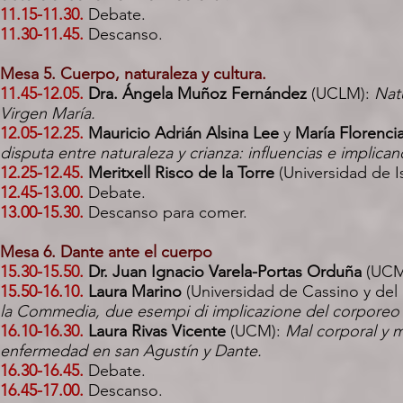
11.15-11.30.
Debate.
11.30-11.45.
Descanso.
Mesa 5. Cuerpo, naturaleza y cultura.
11.45-12.05.
Dra. Ángela Muñoz Fernández
(UCLM):
Nat
Virgen María.
12.05-12.25.
Mauricio Adrián Alsina Lee
y
María Florenci
disputa entre naturaleza y crianza: influencias e implic
12.25-12.45.
Meritxell Risco de la Torre
(Universidad de I
12.45-13.00.
Debate.
13.00-15.30.
Descanso para comer.
Mesa 6. Dante ante el cuerpo
15.30-15.50.
Dr. Juan Ignacio Varela-Portas Orduña
(UCM
15.50-16.10.
Laura Marino
(Universidad de Cassino y del 
la Commedia, due esempi di implicazione del corporeo 
16.10-16.30.
Laura Rivas Vicente
(UCM):
Mal corporal y m
enfermedad en san Agustín y Dante.
16.30-16.45.
Debate.
16.45-17.00.
Descanso.