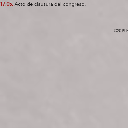
17.05.
Acto de clausura del congreso.
©2019 b