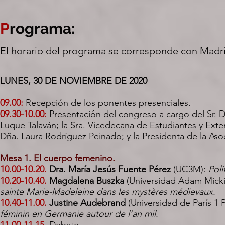
P
rograma:
El horario del programa se corresponde con Madr
LUNES, 30 DE NOVIEMBRE DE 2020
09.00:
Recepción de los ponentes presenciales.
09.30-10.00:
Presentación del congreso a cargo del Sr. 
Luque Talaván; la Sra. Vicedecana de Estudiantes y Exten
Dña. Laura Rodríguez Peinado; y la Presidenta de la A
Mesa 1. El cuerpo femenino.
10.00-10.20.
Dra. María Jesús Fuente Pérez
(UC3M):
Poli
10.20-10.40.
Magdalena Buszka
(Universidad Adam Micki
sainte Marie-Madeleine dans les mystères médievaux.
10.40-11.00.
Justine Audebrand
(Universidad de París 
féminin en Germanie autour de l’an mil.